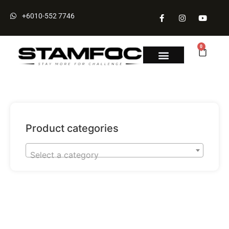
+6010-552 7746
0
Tentang Kami
Hubungi Kami
Product categories
Select a category