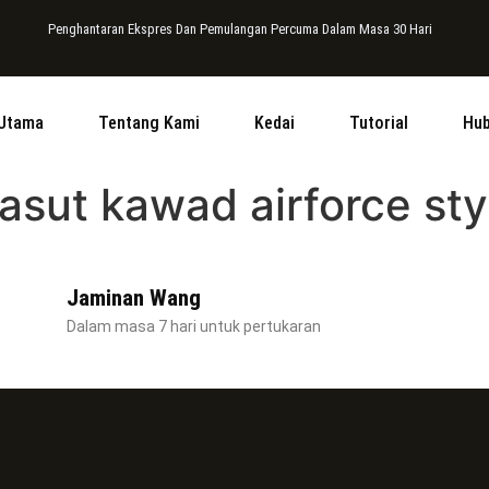
Penghantaran Ekspres Dan Pemulangan Percuma Dalam Masa 30 Hari
Utama
Tentang Kami
Kedai
Tutorial
Hub
kasut kawad airforce sty
Jaminan Wang
Dalam masa 7 hari untuk pertukaran