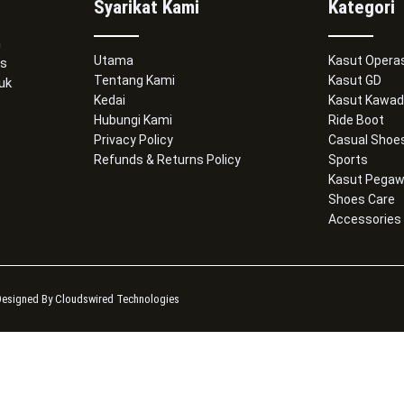
Syarikat Kami
Kategori
m
Utama
Kasut Operas
as
Tentang Kami
Kasut GD
uk
Kedai
Kasut Kawad
Hubungi Kami
Ride Boot
Privacy Policy
Casual Shoe
Refunds & Returns Policy
Sports
Kasut Pegaw
Shoes Care
Accessories
Designed By Cloudswired Technologies